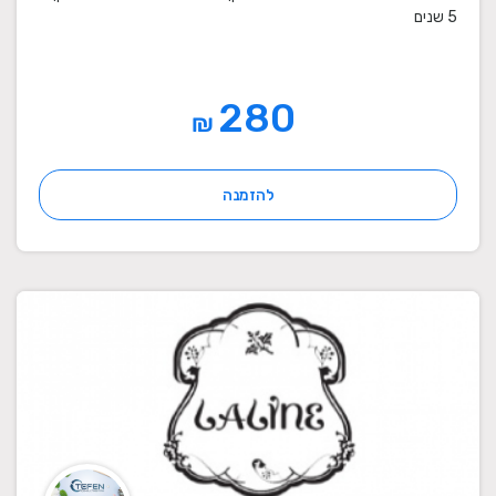
5 שנים
280
₪
להזמנה