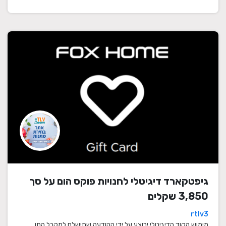
גיפטקארד דיגיטלי לחנויות פוקס הום על סך
3,850 שקלים
rtlv3
מימוש הקוד הדיגיטלי יבוצע על ידי ההודעה שתישלח למקבל התו