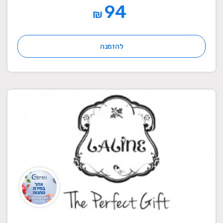
94
₪
להזמנה