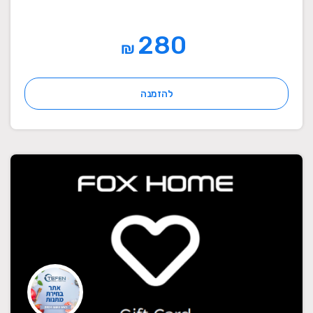
280
₪
להזמנה