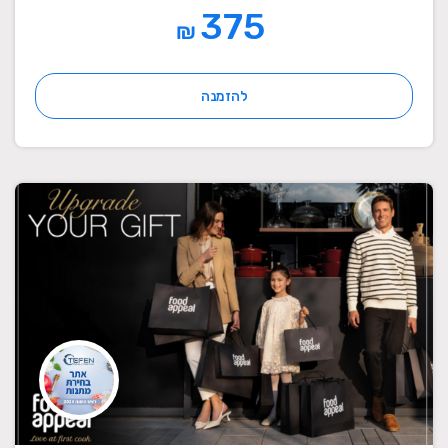
375
₪
להזמנה