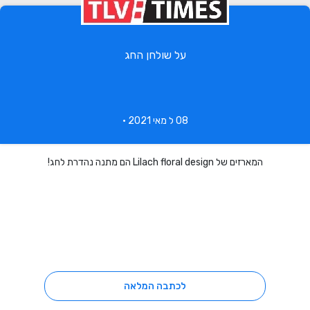
על שולחן החג
08 ל מאי 2021 •
המארזים של Lilach floral design הם מתנה נהדרת לחג!
לכתבה המלאה