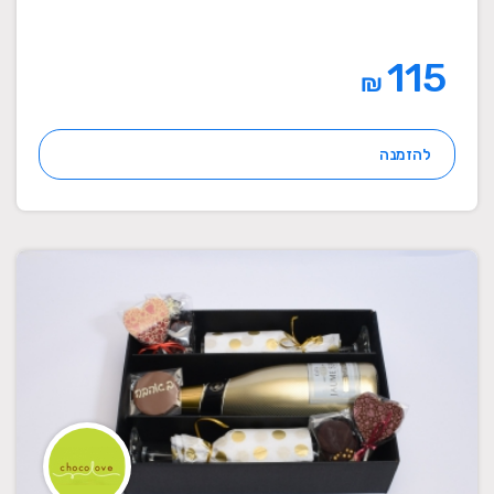
115
₪
להזמנה