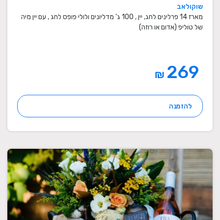
שוקולאב
מארז 14 פרלינים לחג, יין , 100 ג' מדליונים ולולי פופס לחג , עם יין מיה
של טוליפ (אדום או רוזה)
269
₪
להזמנה