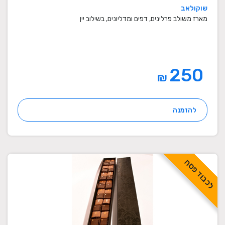
שוקולאב
מארז משולב פרלינים, דפים ומדליונים, בשילוב יין
250
₪
להזמנה
לכבוד פסח