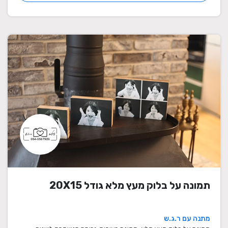
תמונה על בלוק מעץ מלא גודל 20X15
מתנה עם ר.ג.ש