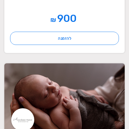
900
₪
להזמנה