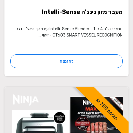
מעבד מזון נינג'ה Intelli-Sense
נוטרי נינג'ה 4 ב-1 - Intelli-Sense Blender עם מסך טאצ' - דגם
CT683 SMART VESSEL RECOGNITION - זיהוי ...
להזמנה
ת
ו
ס
פ
ת
5
0
7
₪