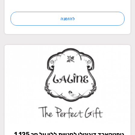
להזמנה
גיפטקארד דיגיטלי לחנויות ללין על סך 1,125