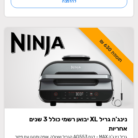
להזמנה
ת
ו
ס
פ
ת
3
0
6
₪
נינג'ה גריל XL יבואן רשמי כולל 3 שנים
אחריות
גריל נינג’ה MAX - דגם AG553 הגריל שצולה, אופה ומטגן עם פיזור