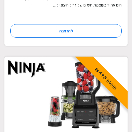
חום אחיד בעוצמת חימום של גריל חיצוני ל ...
להזמנה
ת
ו
ס
פ
ת
9
5
4
₪