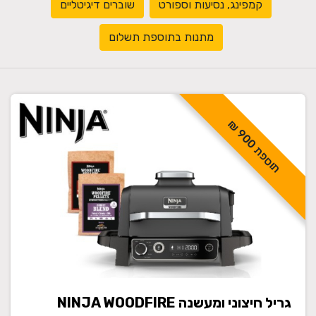
קמפינג, נסיעות וספורט
שוברים דיגיטליים
מתנות בתוספת תשלום
ת
ו
ס
פ
ת
0
0
9
₪
גריל חיצוני ומעשנה NINJA WOODFIRE