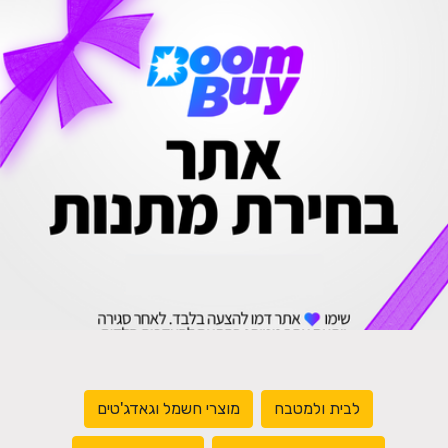
לבית ולמטבח
מוצרי חשמל וגאדג'טים