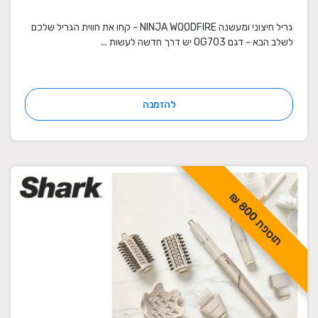
גריל חיצוני ומעשנה NINJA WOODFIRE - קחו את חווית הגריל שלכם
לשלב הבא - דגם OG703 יש דרך חדשה לעשות ...
להזמנה
ת
ו
ס
פ
ת
0
0
8
₪